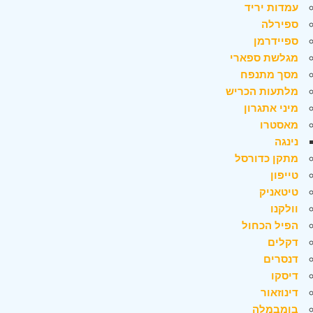
עמדות יריד
ספירלה
ספיידרמן
מגלשת ספארי
מסך מתנפח
מלתעות הכריש
מיני אתגרון
מאסטרו
נינגה
מתקן כדורסל
טייפון
טיטאניק
וולקנו
הפיל הכחול
דקלים
דנסרים
דיסקו
דינוזאור
בומבמלה